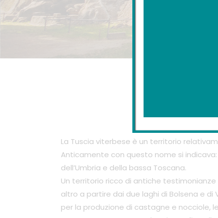
Un ter
La Tuscia viterbese è un territorio relativ
Anticamente con questo nome si indicava: l
dell’Umbria e della bassa Toscana.
Un territorio ricco di antiche testimonianze 
altro a partire dai due laghi di Bolsena e di 
per la produzione di castagne e nocciole, le