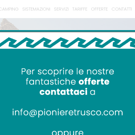
CAMPING
SISTEMAZIONI
SERVIZI
TARIFFE
OFFERTE
CONTATTI
Camping Pionier Etrusco
La Tuscia Viterbes