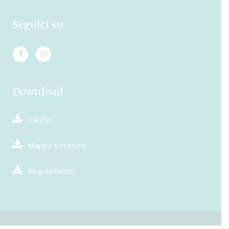
Seguici su
Download
Tariffe
Mappa struttura
Regolamento
© Camping Pionier Etrusco. P.Iva 01513620565 – Capitale sociale €