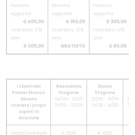
Persona
Persona
Persona
aggiunta
aggiunta
aggiunta
€ 400,00
€ 150,00
€ 200,00
1 bambino 3/8
1 bambino 3/8
1 bambino 3/8
anni
anni
anni
€ 300,00
GRATUITO
€ 60,00
I clienti del
Bassissima
Bassa
Pionier Etrusco
Stagione
Stagione
S
devono
04/04 - 21/05
22/05 - 19/06
20/
ricevere i propri
15/09 - 20/09
01/09 - 14/09
26/
ospinti in
direzione
Ospite/Visitatore
€ 10,00
€ 12,00