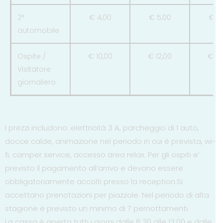
2ª
€ 4,00
€ 5,00
€ 5
automobile
Ospite /
€ 10,00
€ 12,00
€ 15
Visitatore
giornaliero
I prezzi includono: elettricità 3 A, parcheggio di 1 auto,
docce calde, animazione nel periodo in cui è prevista, wi-
fi, camper service, accesso area relax. Per gli ospiti e’
previsto il pagamento all’arrivo e devono essere
obbligatoriamente accolti presso la reception.Si
accettano prenotazioni per piazzole. Nel periodo di alta
stagione è previsto un minimo di 7 pernottamenti.
La cassa è aperta tutti i giorni dalle 8:30 alle 13:00 e dalle