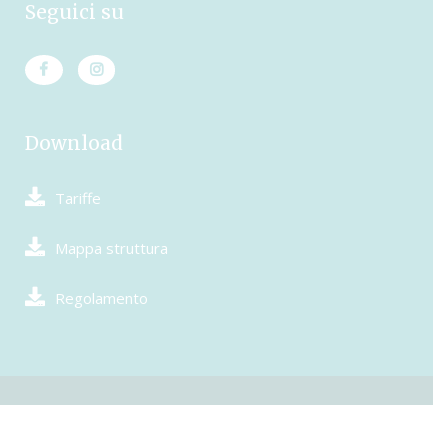
Seguici su
Download
Tariffe
Mappa struttura
Regolamento
© Camping Pionier Etrusco. P.Iva 01513620565 – Capitale sociale €
25.822,84 (conferimento) – REA 90814