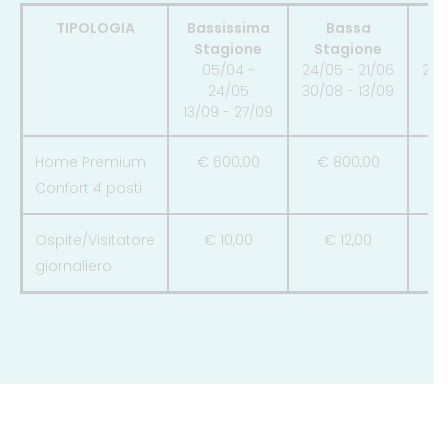
TIPOLOGIA
Bassissima
Bassa
Stagione
Stagione
S
05/04 -
24/05 - 21/06
21/
24/05
30/08 - 13/09
13/09 - 27/09
Home Premium
€ 600,00
€ 800,00
€
Confort 4 posti
Ospite/Visitatore
€ 10,00
€ 12,00
giornaliero