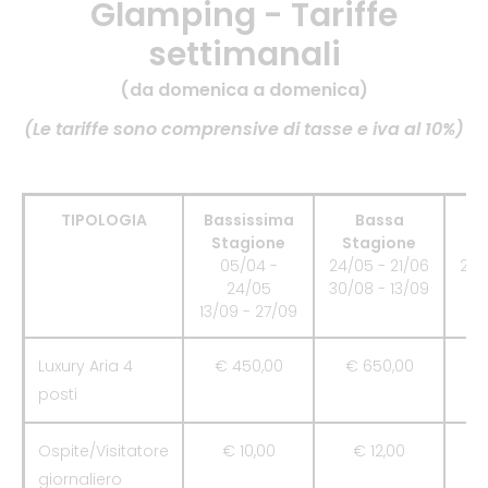
Glamping - Tariffe
settimanali
(da domenica a domenica)
(Le tariffe sono comprensive di tasse e iva al 10%)
TIPOLOGIA
Bassissima
Bassa
Stagione
Stagione
S
05/04 -
24/05 - 21/06
21/
24/05
30/08 - 13/09
13/09 - 27/09
Luxury Aria 4
€ 450,00
€ 650,00
€
posti
Ospite/Visitatore
€ 10,00
€ 12,00
giornaliero