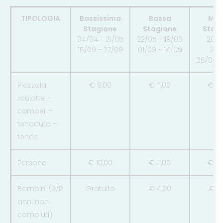
TIPOLOGIA
Bassissima
Bassa
Med
Stagione
Stagione
Stag
04/04 - 21/05
22/05 - 19/06
20/0
15/09 - 27/09
01/09 - 14/09
30/
26/08 -
Piazzola:
€ 9,00
€ 11,00
€ 14
roulotte –
camper –
tendauto –
tenda
Persone
€ 10,00
€ 11,00
€ 14
Bambini (3/8
Gratuito
€ 4,00
€ 6
anni non
compiuti)