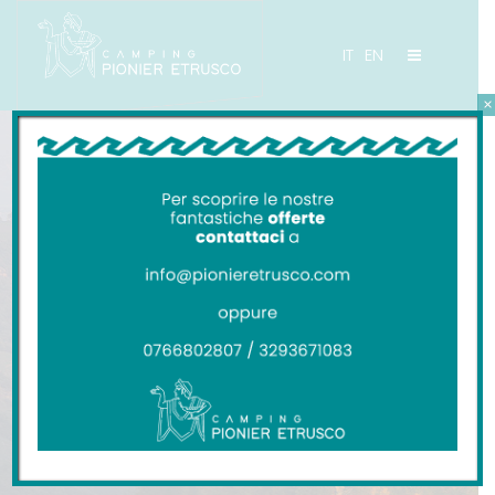
IT
EN
×
CAMPING PIONIER ETRUSCO
Civita di
Bagnoreggio